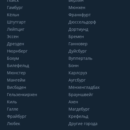
Поиск
Берлин
Гамбург
Мюнхен
Кёльн
Франкфурт
Штутгарт
Дюссельдорф
Лейпциг
Дортмунд
Эссен
Бремен
Дрезден
Ганновер
Нюрнберг
Дуйсбург
Бохум
Вупперталь
Билефельд
Бонн
Мюнстер
Карлсруэ
Мангейм
Аугсбург
Висбаден
Мёнхенгладбах
Гельзенкирхен
Брауншвейг
Киль
Ахен
Галле
Магдебург
Фрайбург
Крефельд
Любек
Другие города