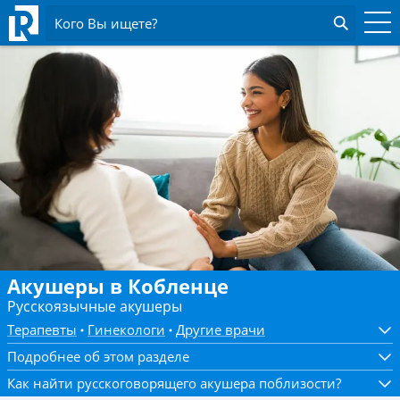
Кого Вы ищете?
Акушеры в Кобленце
Русскоязычные акушеры
Терапевты
Гинекологи
Другие врачи
Подробнее об этом разделе
Как найти русскоговорящего акушера поблизости?