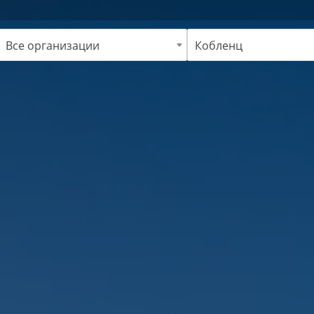
Все организации
Кобленц