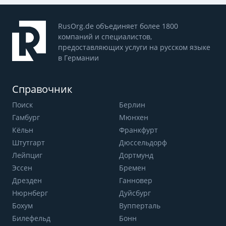
RusOrg.de объединяет более 1800
компаний и специалистов,
предоставляющих услуги на русском языке
в Германии
Справочник
Поиск
Берлин
Гамбург
Мюнхен
Кёльн
Франкфурт
Штутгарт
Дюссельдорф
Лейпциг
Дортмунд
Эссен
Бремен
Дрезден
Ганновер
Нюрнберг
Дуйсбург
Бохум
Вупперталь
Билефельд
Бонн