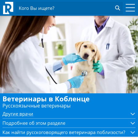
Кого Вы ищете?
Ветеринары в Кобленце
Русскоязычные ветеринары
Другие врачи
Подробнее об этом разделе
Как найти русскоговорящего ветеринара поблизости?