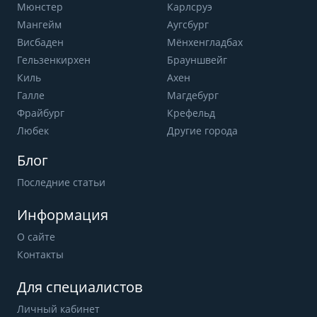
Мюнстер
Карлсруэ
Мангейм
Аугсбург
Висбаден
Мёнхенгладбах
Гельзенкирхен
Брауншвейг
Киль
Ахен
Галле
Магдебург
Фрайбург
Крефельд
Любек
Другие города
Блог
Последние статьи
Информация
О сайте
Контакты
Для специалистов
Личный кабинет