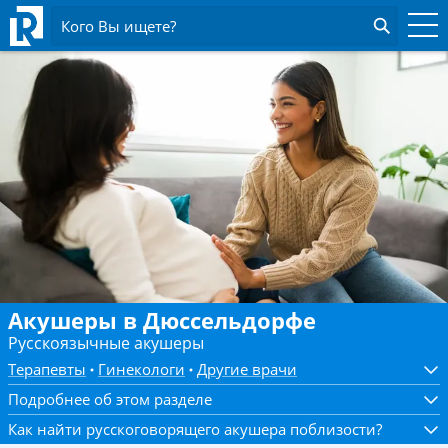
Кого Вы ищете?
Акушеры в Дюссельдорфе
Русскоязычные акушеры
Терапевты
Гинекологи
Другие врачи
Подробнее об этом разделе
Как найти русскоговорящего акушера поблизости?