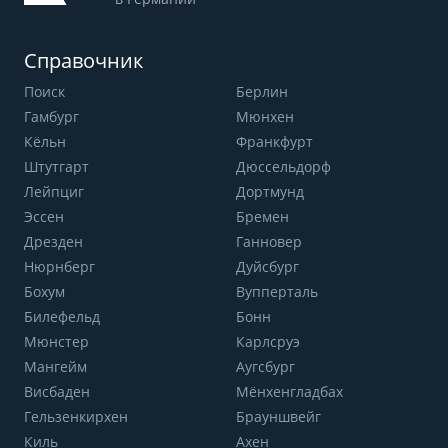
Справочник
Поиск
Берлин
Гамбург
Мюнхен
Кёльн
Франкфурт
Штутгарт
Дюссельдорф
Лейпциг
Дортмунд
Эссен
Бремен
Дрезден
Ганновер
Нюрнберг
Дуйсбург
Бохум
Вупперталь
Билефельд
Бонн
Мюнстер
Карлсруэ
Мангейм
Аугсбург
Висбаден
Мёнхенгладбах
Гельзенкирхен
Брауншвейг
Киль
Ахен