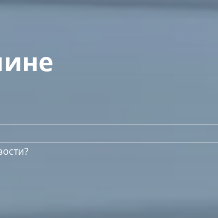
лине
зости?