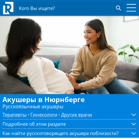
Кого Вы ищете?
Акушеры в Нюрнберге
Русскоязычные акушеры
Терапевты
Гинекологи
Другие врачи
Подробнее об этом разделе
Как найти русскоговорящего акушера поблизости?