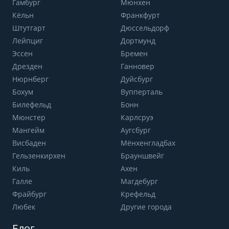
Гамбург
Мюнхен
Кёльн
Франкфурт
Штутгарт
Дюссельдорф
Лейпциг
Дортмунд
Эссен
Бремен
Дрезден
Ганновер
Нюрнберг
Дуйсбург
Бохум
Вупперталь
Билефельд
Бонн
Мюнстер
Карлсруэ
Мангейм
Аугсбург
Висбаден
Мёнхенгладбах
Гельзенкирхен
Брауншвейг
Киль
Ахен
Галле
Магдебург
Фрайбург
Крефельд
Любек
Другие города
Блог