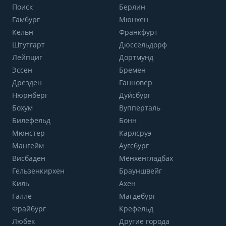
Поиск
Берлин
Гамбург
Мюнхен
Кёльн
Франкфурт
Штутгарт
Дюссельдорф
Лейпциг
Дортмунд
Эссен
Бремен
Дрезден
Ганновер
Нюрнберг
Дуйсбург
Бохум
Вупперталь
Билефельд
Бонн
Мюнстер
Карлсруэ
Мангейм
Аугсбург
Висбаден
Мёнхенгладбах
Гельзенкирхен
Брауншвейг
Киль
Ахен
Галле
Магдебург
Фрайбург
Крефельд
Любек
Другие города