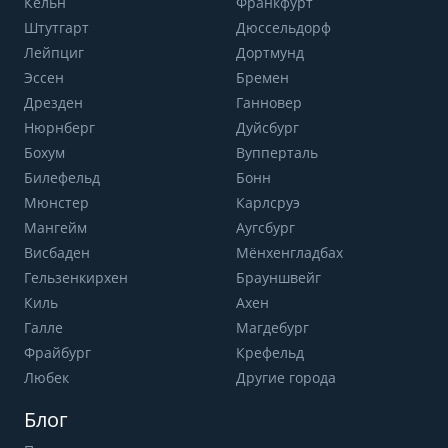
Кёльн
Франкфурт
Штутгарт
Дюссельдорф
Лейпциг
Дортмунд
Эссен
Бремен
Дрезден
Ганновер
Нюрнберг
Дуйсбург
Бохум
Вупперталь
Билефельд
Бонн
Мюнстер
Карлсруэ
Мангейм
Аугсбург
Висбаден
Мёнхенгладбах
Гельзенкирхен
Брауншвейг
Киль
Ахен
Галле
Магдебург
Фрайбург
Крефельд
Любек
Другие города
Блог