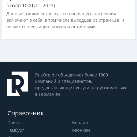
около 1000
(01.2021)
Данные о количестве русскоговорящего населения
включают в себя, в том числе выходцев из стран СНГ и
являются неофициальными и неточными
RusOrg.de объединяет более 1800
компаний и специалистов,
предоставляющих услуги на русском языке
в Германии
Справочник
Поиск
Берлин
Гамбург
Мюнхен