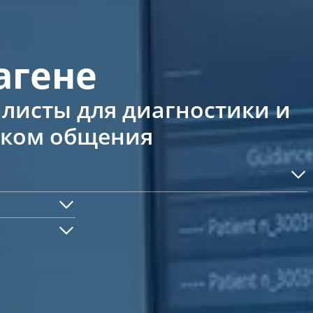
агене
листы для диагностики и
ыком общения