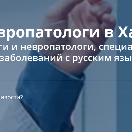
вропатологи в Х
и и невропатологи, специа
 заболеваний с русским яз
лизости?