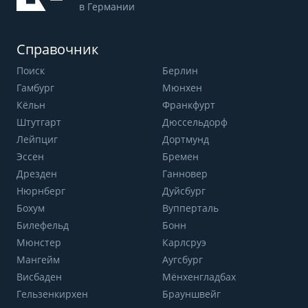
в Германии
Справочник
Поиск
Берлин
Гамбург
Мюнхен
Кёльн
Франкфурт
Штутгарт
Дюссельдорф
Лейпциг
Дортмунд
Эссен
Бремен
Дрезден
Ганновер
Нюрнберг
Дуйсбург
Бохум
Вупперталь
Билефельд
Бонн
Мюнстер
Карлсруэ
Мангейм
Аугсбург
Висбаден
Мёнхенгладбах
Гельзенкирхен
Брауншвейг