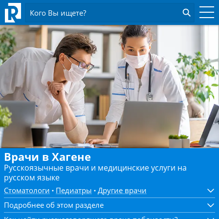
Кого Вы ищете?
Врачи в Хагене
Русскоязычные врачи и медицинские услуги на
русском языке
Стоматологи
Педиатры
Другие врачи
Подробнее об этом разделе