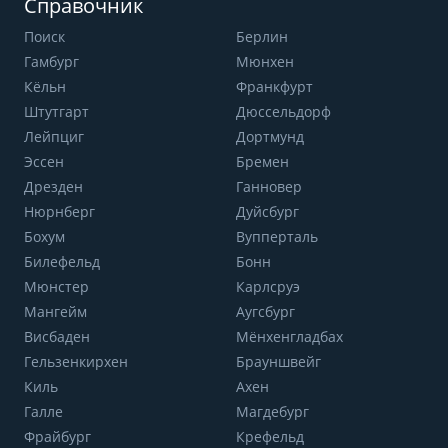
Справочник
Поиск
Берлин
Гамбург
Мюнхен
Кёльн
Франкфурт
Штутгарт
Дюссельдорф
Лейпциг
Дортмунд
Эссен
Бремен
Дрезден
Ганновер
Нюрнберг
Дуйсбург
Бохум
Вупперталь
Билефельд
Бонн
Мюнстер
Карлсруэ
Мангейм
Аугсбург
Висбаден
Мёнхенгладбах
Гельзенкирхен
Брауншвейг
Киль
Ахен
Галле
Магдебург
Фрайбург
Крефельд