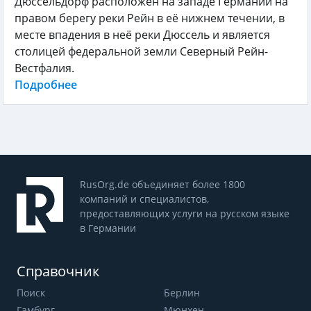
Дюссельдорф расположен на западе Германии на
правом берегу реки Рейн в её нижнем течении, в
месте впадения в неё реки Дюссель и является
столицей федеральной земли Северный Рейн-
Вестфалия.
Подробнее
RusOrg.de объединяет более 1800
компаний и специалистов,
предоставляющих услуги на русском языке
в Германии
Справочник
Поиск
Берлин
Гамбург
Мюнхен