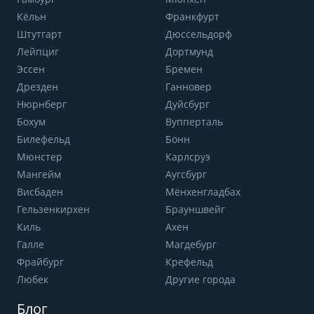
Кёльн
Франкфурт
Штутгарт
Дюссельдорф
Лейпциг
Дортмунд
Эссен
Бремен
Дрезден
Ганновер
Нюрнберг
Дуйсбург
Бохум
Вупперталь
Билефельд
Бонн
Мюнстер
Карлсруэ
Мангейм
Аугсбург
Висбаден
Мёнхенгладбах
Гельзенкирхен
Брауншвейг
Киль
Ахен
Галле
Магдебург
Фрайбург
Крефельд
Любек
Другие города
Блог