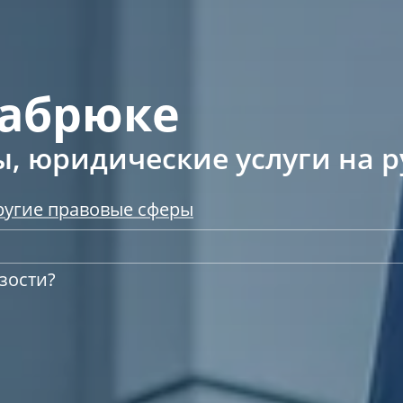
набрюке
, юридические услуги на р
ругие правовые сферы
зости?