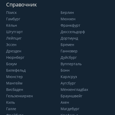
Справочник
Поиск
Берлин
Гамбург
Мюнхен
Кёльн
Франкфурт
Штутгарт
Дюссельдорф
Лейпциг
Дортмунд
Эссен
Бремен
Дрезден
Ганновер
Нюрнберг
Дуйсбург
Бохум
Вупперталь
Билефельд
Бонн
Мюнстер
Карлсруэ
Мангейм
Аугсбург
Висбаден
Мёнхенгладбах
Гельзенкирхен
Брауншвейг
Киль
Ахен
Галле
Магдебург