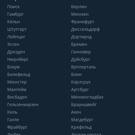
Поиск
Берлин
Гамбург
Мюнхен
Кёльн
Франкфурт
Штутгарт
Дюссельдорф
Лейпциг
Дортмунд
Эссен
Бремен
Дрезден
Ганновер
Нюрнберг
Дуйсбург
Бохум
Вупперталь
Билефельд
Бонн
Мюнстер
Карлсруэ
Мангейм
Аугсбург
Висбаден
Мёнхенгладбах
Гельзенкирхен
Брауншвейг
Киль
Ахен
Галле
Магдебург
Фрайбург
Крефельд
Любек
Другие города