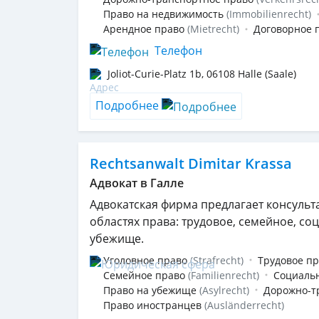
Право на недвижимость
(Immobilienrecht)
Арендное право
(Mietrecht)
Договорное 
Телефон
Joliot-Curie-Platz 1b
,
06108
Halle (Saale)
Подробнее
Rechtsanwalt Dimitar Krassa
Адвокат в Галле
Адвокатская фирма предлагает консульт
областях права: трудовое, семейное, со
убежище.
Уголовное право
(Strafrecht)
Трудовое п
Семейное право
(Familienrecht)
Социаль
Право на убежище
(Asylrecht)
Дорожно-т
Право иностранцев
(Ausländerrecht)