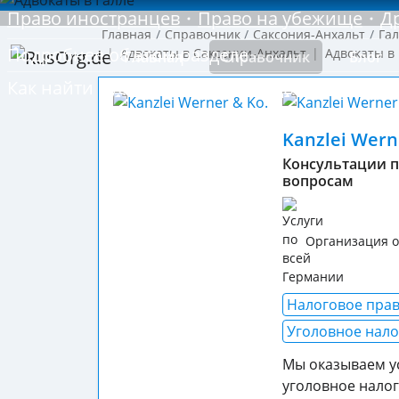
Право иностранцев
Право на убежище
Д
Главная
Справочник
Саксония-Анхальт
Га
Подробнее об этом разделе
Адвокаты в Саксонии-Анхальт
Адвокаты в
Главная
Справочник
Блог
Как найти русскоговорящего адвоката побли
Kanzlei Wern
Консультации 
вопросам
Организация о
Налоговое пра
Уголовное нало
Мы оказываем ус
уголовное налог