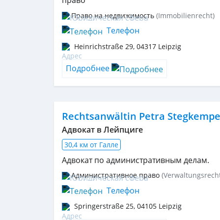
право
Право на недвижимость
(Immobilienrecht)
Телефон
Heinrichstraße 29
,
04317
Leipzig
Подробнее
Rechtsanwältin Petra Stegkempe
Адвокат в Лейпциге
30,4 км от Галле
Адвокат по административным делам.
Административное право
(Verwaltungsrecht
Телефон
Springerstraße 25
,
04105
Leipzig