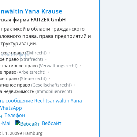
nwältin Yana Krause
ская фирма FAITZER GmbH
 практикой в области гражданского
головного права, права предприятий и
структуризации.
ское право
(Zivilrecht)
ое право
(Strafrecht)
стративное право
(Verwaltungsrecht)
е право
(Arbeitsrecht)
ое право
(Steuerrecht)
ативное право
(Gesellschaftsrecht)
а недвижимость
(Immobilienrecht)
Телефон
-Mail
Вебсайт
l. 1
,
20099
Hamburg