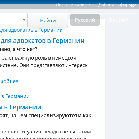
Личный кабинет
Добавить фирму
Русский
Deutsch
Найти
 для адвокатов в Германии
ено, а что нет?
грают важную роль в немецкой
истеме. Они представляют интересы
..
дробнее
ы в Германии
оят, на чем специализируются и как
ненная ситуация складывается таким
то без помощи профессионального