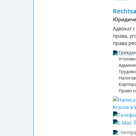
Rechtsa
Юридиче
Адвокат с
права, у
права ре
Граждан
Уголовн
Админи
Трудово
Налогов
Корпор
Право н
E
Georgsp