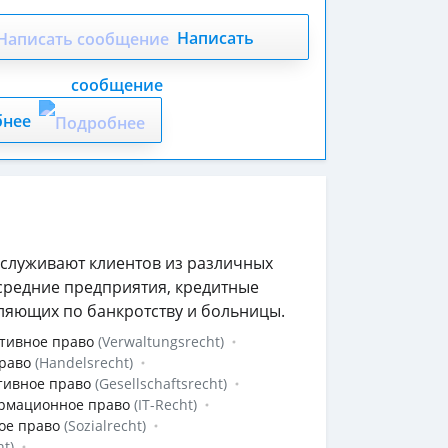
Написать
сообщение
бнее
служивают клиентов из различных
 средние предприятия, кредитные
ляющих по банкротству и больницы.
тивное право
(Verwaltungsrecht)
раво
(Handelsrecht)
тивное право
(Gesellschaftsrecht)
рмационное право
(IT-Recht)
ое право
(Sozialrecht)
ht)