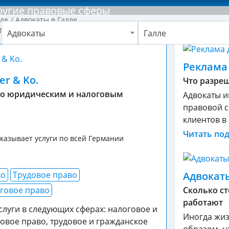
ругие правовые сферы
лле
Адвокаты в Галле
 Германии
Адвокаты
Галле
зости?
Реклама
er & Ko.
Что разреш
по юридическим и налоговым
Адвокаты и
правовой с
клиентов в .
Читать по
казывает услуги по всей Германии
во
Трудовое право
Адвокат
говое право
Сколько ст
работают
луги в следующих сферах: налоговое и
Иногда жиз
овое право, трудовое и гражданское
образом, ч