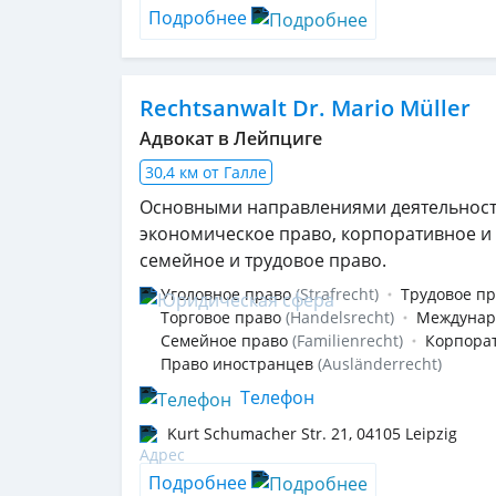
Подробнее
Rechtsanwalt Dr. Mario Müller
Адвокат в Лейпциге
30,4 км от Галле
Основными направлениями деятельност
экономическое право, корпоративное и 
семейное и трудовое право.
Уголовное право
(Strafrecht)
Трудовое п
Торговое право
(Handelsrecht)
Междунар
Семейное право
(Familienrecht)
Корпора
Право иностранцев
(Ausländerrecht)
Телефон
Kurt Schumacher Str. 21
,
04105
Leipzig
Подробнее