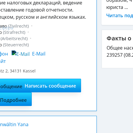
ие налоговых деклараций, ведение
юриста ...
оставление годовой отчетности.
Читать по
цком, русском и английском языках.
аво
(Zivilrecht)
о
(Strafrecht)
Факты о 
(Arbeitsrecht)
о
(Steuerrecht)
Общее нас
фон
E-Mail
239257
(08.
йт
tz 2
,
34131
Kassel
Написать сообщение