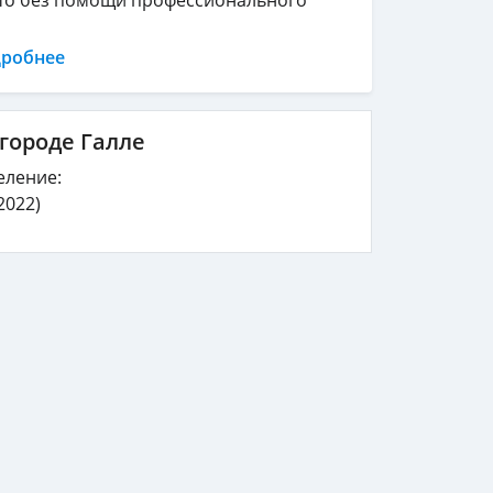
дробнее
городе Галле
еление:
2022)