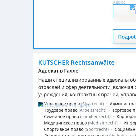
Подро
KUTSCHER Rechtsanwälte
Адвокат в Галле
Наши специализированные адвокаты об
отраслей и сфер деятельности, включая
учреждения, контрактных врачей, управ
Уголовное право
(Strafrecht)
Администра
Трудовое право
(Arbeitsrecht)
Торговое п
Семейное право
(Familienrecht)
Корпора
Медицинское право
(Medizinrecht)
Инфо
Спортивное право
(Sportrecht)
Социальн
Дорожно-транспортное право
(Verkehrsrec