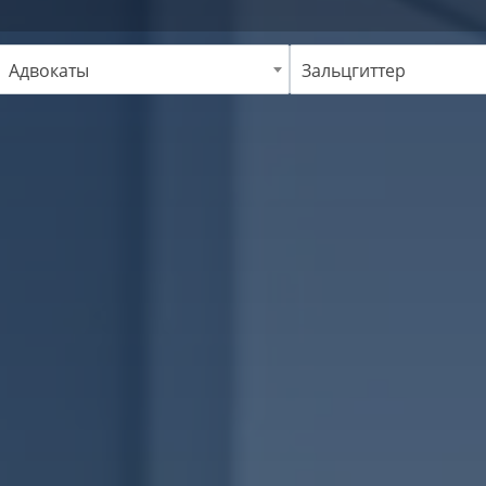
Адвокаты
Зальцгиттер