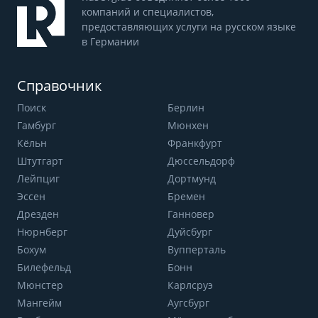
компаний и специалистов,
предоставляющих услуги на русском языке
в Германии
Справочник
Поиск
Берлин
Гамбург
Мюнхен
Кёльн
Франкфурт
Штутгарт
Дюссельдорф
Лейпциг
Дортмунд
Эссен
Бремен
Дрезден
Ганновер
Нюрнберг
Дуйсбург
Бохум
Вупперталь
Билефельд
Бонн
Мюнстер
Карлсруэ
Мангейм
Аугсбург