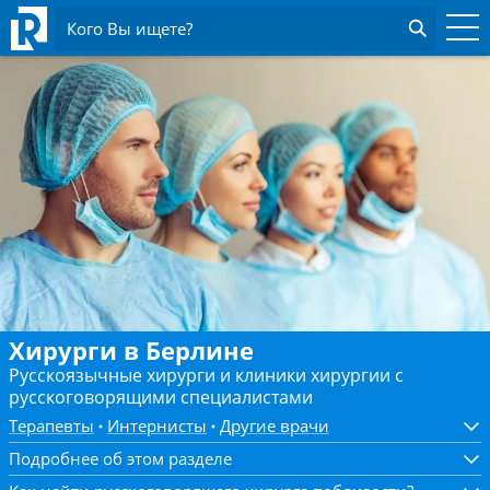
Кого Вы ищете?
Хирурги в Берлине
Русскоязычные хирурги и клиники хирургии с
русскоговорящими специалистами
Терапевты
Интернисты
Другие врачи
Подробнее об этом разделе