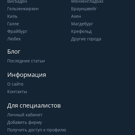
Висбаден
Мёнхенгладбах
Гельзенкирхен
Брауншвейг
Киль
Ахен
Галле
Магдебург
Фрайбург
Крефельд
Любек
Другие города
Блог
Последние статьи
Информация
О сайте
Контакты
Для специалистов
Личный кабинет
Добавить фирму
Получить доступ к профилю