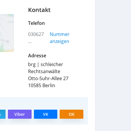
Kontakt
Telefon
030627
Nummer
...
anzeigen
Adresse
brg | schleicher
Rechtsanwälte
Otto-Suhr-Allee 27
10585
Berlin
m
Viber
VK
OK