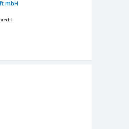
aft mbH
nrecht