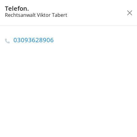
Telefon.
Wonach suchen Sie?
Rechtsanwalt Viktor Tabert
Startseite
Berlin
Rechtsanwälte in Berlin
Rechtsanwalt Viktor Tabert
03093628906
Rechstanwalt in Berlin