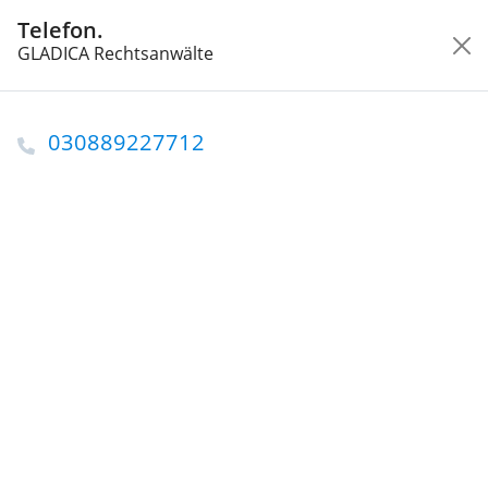
Telefon.
Wonach suchen Sie?
GLADICA Rechtsanwälte
Startseite
Berlin
Rechtsanwälte in Berlin
GLADICA Rechtsanwälte
030889227712
Rechstanwalt in Berlin