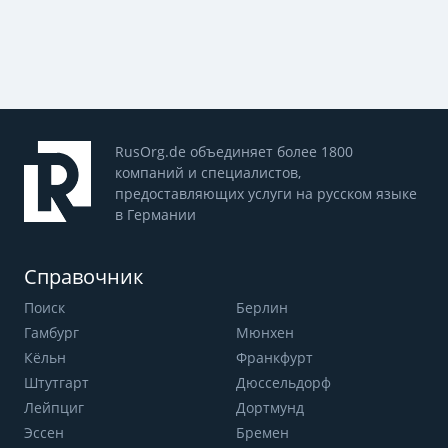
RusOrg.de объединяет более 1800
компаний и специалистов,
предоставляющих услуги на русском языке
в Германии
Справочник
Поиск
Берлин
Гамбург
Мюнхен
Кёльн
Франкфурт
Штутгарт
Дюссельдорф
Лейпциг
Дортмунд
Эссен
Бремен