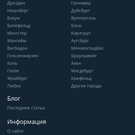
Дрезден
Ганновер
Нюрнберг
Дуйсбург
Бохум
Вупперталь
Билефельд
Бонн
Мюнстер
Карлсруэ
Мангейм
Аугсбург
Висбаден
Мёнхенгладбах
Гельзенкирхен
Брауншвейг
Киль
Ахен
Галле
Магдебург
Фрайбург
Крефельд
Любек
Другие города
Блог
Последние статьи
Информация
О сайте