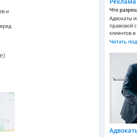
Реклама
Что разреш
ев и
Адвокаты и
правовой с
перед
клиентов в .
Читать по
e)
Адвокат