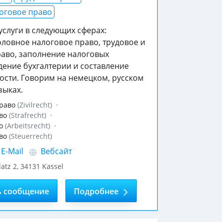
оговое право
слуги в следующих сферах:
оловное налоговое право, трудовое и
раво, заполнение налоговых
дение бухгалтерии и составление
ости. Говорим на немецком, русском
зыках.
раво
(Zivilrecht)
во
(Strafrecht)
о
(Arbeitsrecht)
во
(Steuerrecht)
E-Mail
Вебсайт
latz 2
,
34131
Kassel
ь сообщение
Подробнее