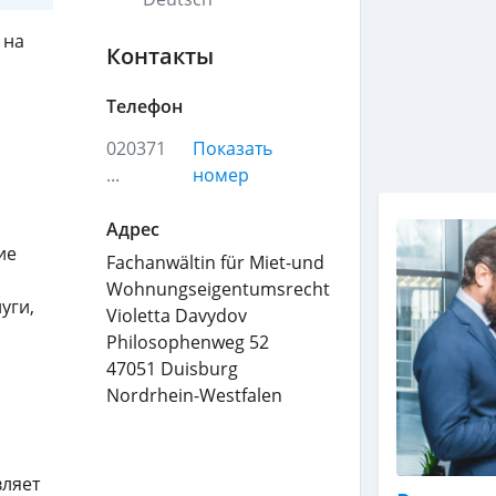
 на
Контакты
Телефон
020371
Показать
...
номер
Адрес
ие
Fachanwältin für Miet-und
Wohnungseigentumsrecht
уги,
Violetta Davydov
Philosophenweg 52
47051
Duisburg
Nordrhein-Westfalen
вляет