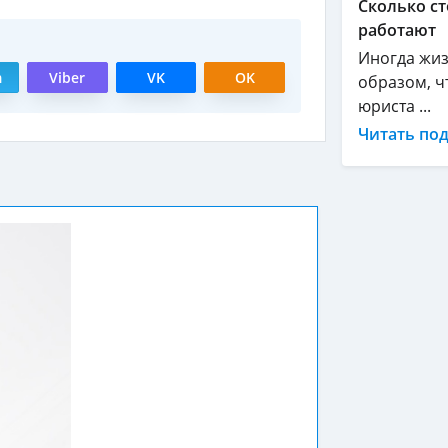
Сколько ст
работают
Иногда жиз
m
Viber
VK
OK
образом, ч
юриста ...
Читать по