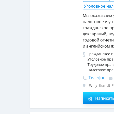
Уголовное нал
Мы оказываем у
налоговое и уг
гражданское п
деклараций, ве
годовой отчетн
и английском я
Гражданское п
Уголовное пра
Трудовое прав
Налоговое пра
Телефон
Willy-Brandt-P
Написат