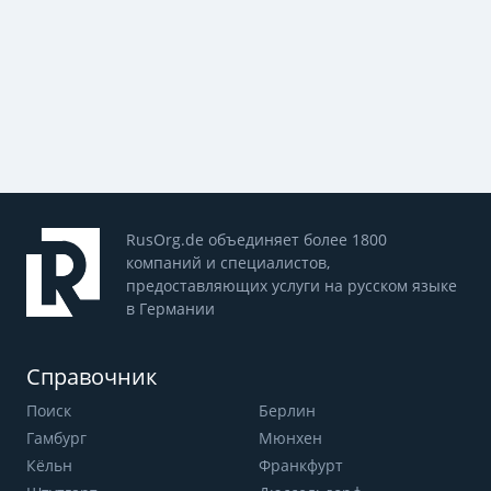
RusOrg.de объединяет более 1800
компаний и специалистов,
предоставляющих услуги на русском языке
в Германии
Справочник
Поиск
Берлин
Гамбург
Мюнхен
Кёльн
Франкфурт