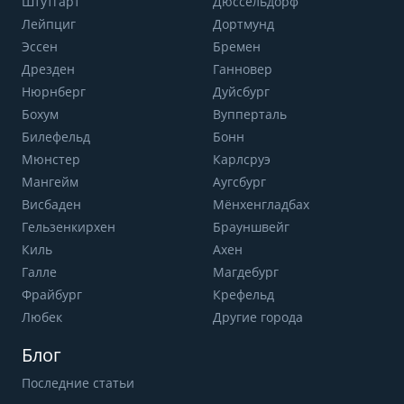
Штутгарт
Дюссельдорф
Лейпциг
Дортмунд
Эссен
Бремен
Дрезден
Ганновер
Нюрнберг
Дуйсбург
Бохум
Вупперталь
Билефельд
Бонн
Мюнстер
Карлсруэ
Мангейм
Аугсбург
Висбаден
Мёнхенгладбах
Гельзенкирхен
Брауншвейг
Киль
Ахен
Галле
Магдебург
Фрайбург
Крефельд
Любек
Другие города
Блог
Последние статьи