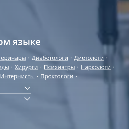
ом языке
теринары
Диабетологи
Диетологи
еды
Хирурги
Психиатры
Наркологи
Интернисты
Проктологи