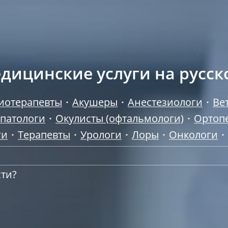
дицинские услуги на русск
иотерапевты
Акушеры
Анестезиологи
Ве
опатологи
Окулисты (офтальмологи)
Ортоп
ги
Терапевты
Урологи
Лоры
Онкологи
сти?