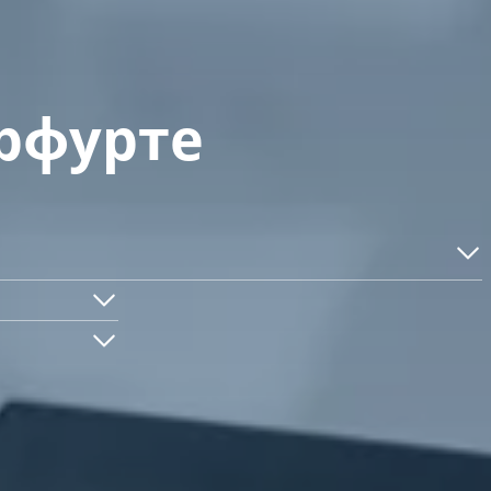
Эрфурте