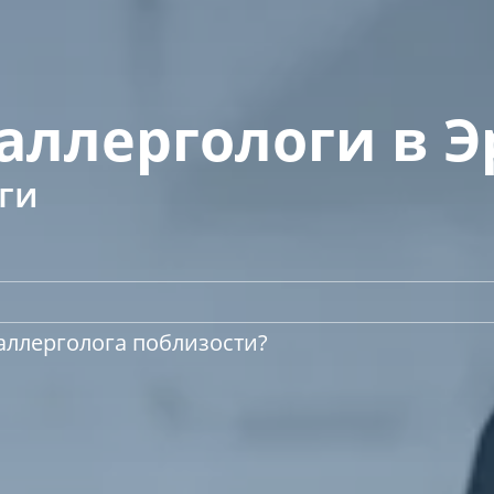
аллергологи в 
ги
аллерголога поблизости?