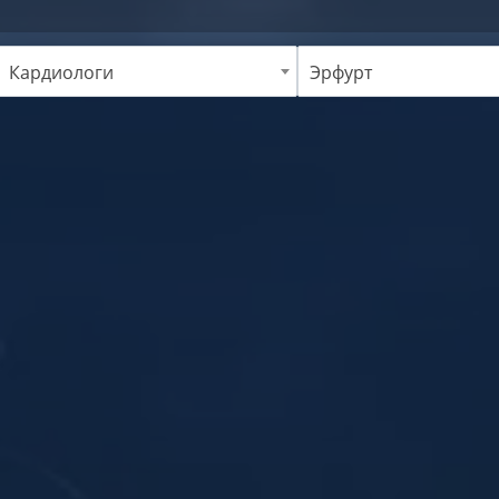
Кардиологи
Эрфурт