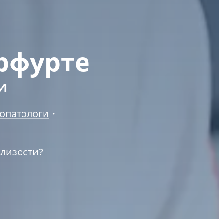
рфурте
и
ропатологи
близости?