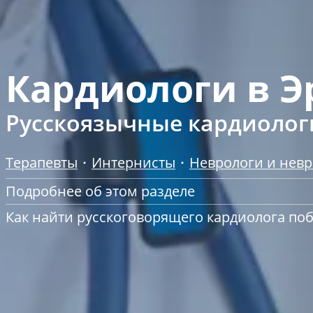
Кардиологи в Э
Русскоязычные кардиолог
Терапевты
Интернисты
Неврологи и нев
Подробнее об этом разделе
Как найти русскоговорящего кардиолога по