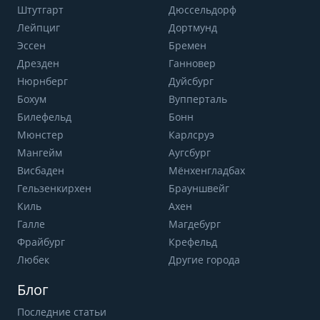
Штутгарт
Дюссельдорф
Лейпциг
Дортмунд
Эссен
Бремен
Дрезден
Ганновер
Нюрнберг
Дуйсбург
Бохум
Вупперталь
Билефельд
Бонн
Мюнстер
Карлсруэ
Мангейм
Аугсбург
Висбаден
Мёнхенгладбах
Гельзенкирхен
Брауншвейг
Киль
Ахен
Галле
Магдебург
Фрайбург
Крефельд
Любек
Другие города
Блог
Последние статьи