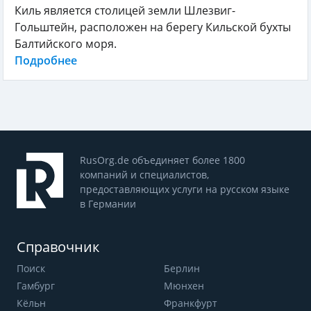
Киль является столицей земли Шлезвиг-
Гольштейн, расположен на берегу Кильской бухты
Балтийского моря.
Подробнее
RusOrg.de объединяет более 1800
компаний и специалистов,
предоставляющих услуги на русском языке
в Германии
Справочник
Поиск
Берлин
Гамбург
Мюнхен
Кёльн
Франкфурт