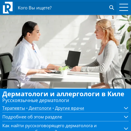
Кого Вы ищете?
Дерматологи и аллергологи в Киле
Русскоязычные дерматологи
Терапевты
Диетологи
Другие врачи
Подробнее об этом разделе
Как найти русскоговорящего дерматолога и