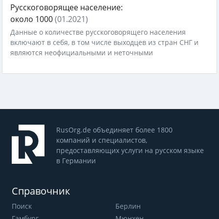
Русскоговорящее население:
около 1000
(01.2021)
Данные о количестве русскоговорящего населения
включают в себя, в том числе выходцев из стран СНГ и
являются неофициальными и неточными
RusOrg.de объединяет более 1800
компаний и специалистов,
предоставляющих услуги на русском языке
в Германии
Справочник
Поиск
Берлин
Гамбург
Мюнхен