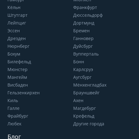
Кёльн
Франкфурт
Штутгарт
Дюссельдорф
Лейпциг
Дортмунд
Эссен
Бремен
Дрезден
Ганновер
Нюрнберг
Дуйсбург
Бохум
Вупперталь
Билефельд
Бонн
Мюнстер
Карлсруэ
Мангейм
Аугсбург
Висбаден
Мёнхенгладбах
Гельзенкирхен
Брауншвейг
Киль
Ахен
Галле
Магдебург
Фрайбург
Крефельд
Любек
Другие города
Блог