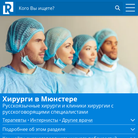
Кого Вы ищете?
Хирурги в Мюнстере
Русскоязычные хирурги и клиники хирургии с
русскоговорящими специалистами
Терапевты
Интернисты
Другие врачи
Подробнее об этом разделе