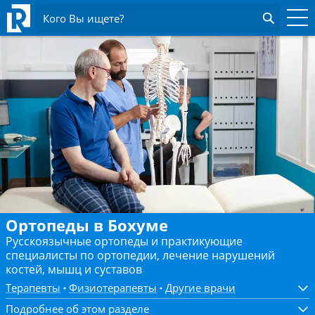
Кого Вы ищете?
Ортопеды в Бохуме
Русскоязычные ортопеды и практикующие
специалисты по ортопедии, лечение нарушений
костей, мышц и суставов
Терапевты
Физиотерапевты
Другие врачи
Подробнее об этом разделе