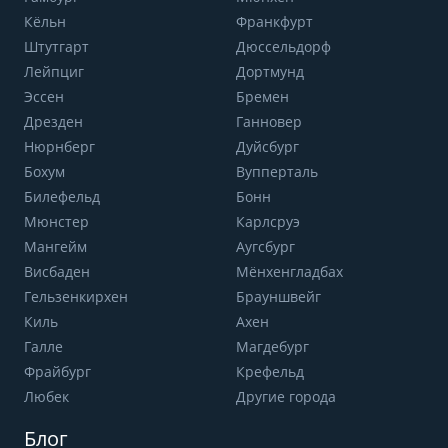
Кёльн
Франкфурт
Штутгарт
Дюссельдорф
Лейпциг
Дортмунд
Эссен
Бремен
Дрезден
Ганновер
Нюрнберг
Дуйсбург
Бохум
Вупперталь
Билефельд
Бонн
Мюнстер
Карлсруэ
Мангейм
Аугсбург
Висбаден
Мёнхенгладбах
Гельзенкирхен
Брауншвейг
Киль
Ахен
Галле
Магдебург
Фрайбург
Крефельд
Любек
Другие города
Блог