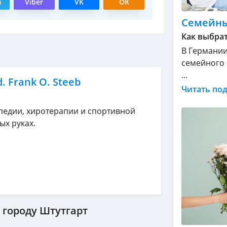
m
Viber
VK
OK
Семейны
Как выбрат
В Германии
семейного 
...
. Frank O. Steeb
Читать по
опедии, хиротерапии и спортивной
ых руках.
 городу Штутгарт