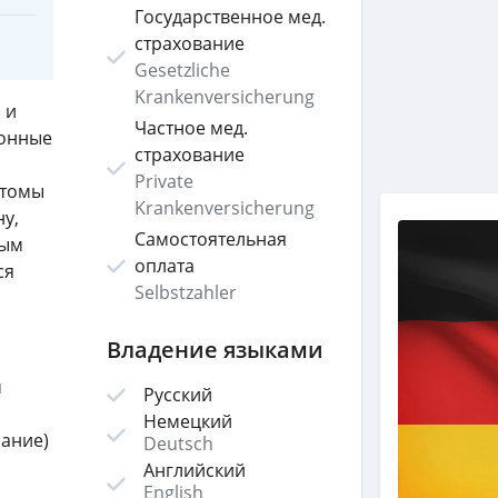
Государственное мед.
страхование
Gesetzliche
Krankenversicherung
 и
Частное мед.
ионные
страхование
Private
птомы
Krankenversicherung
ну,
Самостоятельная
вым
оплата
ся
Selbstzahler
Владение языками
м
Русский
Немецкий
сание)
Deutsch
Английский
English