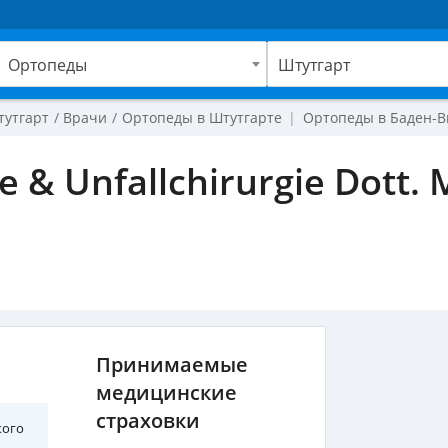
Ортопеды
Штутгарт
тутгарт
Врачи
Ортопеды в Штутгарте
Ортопеды в Баден-
e & Unfallchirurgie Dott. 
Принимаемые
медицинские
страховки
кого