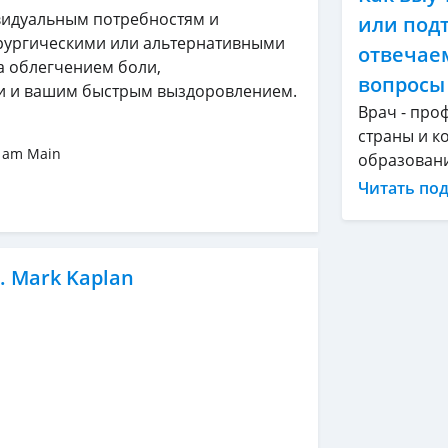
видуальным потребностям и
или под
рургическими или альтернативными
отвечае
а облегчением боли,
вопросы
и и вашим быстрым выздоровлением.
Врач - про
страны и ко
t am Main
образование
Читать по
. Mark Kaplan