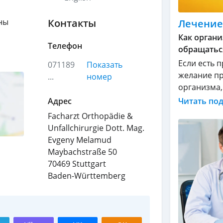
ны
Контакты
Лечение
Как органи
Телефон
обращатьс
Если есть 
071189
Показать
желание пр
...
номер
организма, .
Читать по
Адрес
Facharzt Orthopädie &
Unfallchirurgie Dott. Mag.
Evgeny Melamud
Maybachstraße 50
70469
Stuttgart
Baden-Württemberg