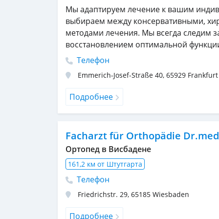
Мы адаптируем лечение к вашим инди
выбираем между консервативными, хи
методами лечения. Мы всегда следим з
восстановлением оптимальной функци
Телефон
Emmerich-Josef-Straße 40
,
65929
Frankfur
Подробнее
Facharzt für Orthopädie Dr.med
Ортопед в Висбадене
161,2 км от Штутгарта
Телефон
Friedrichstr. 29
,
65185
Wiesbaden
Подробнее