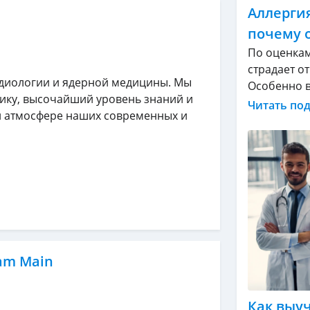
Аллергия
почему 
По оценкам
страдает о
диологии и ядерной медицины. Мы
Особенно в 
ику, высочайший уровень знаний и
Читать по
й атмосфере наших современных и
 am Main
Как выу