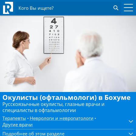
Кого Вы ищете?
Окулисты (офтальмологи) в Бохуме
Русскоязычные окулисты, глазные врачи и
специалисты в офтальмологии
Терапевты
Неврологи и невропатологи
Другие врачи
Подробнее об этом разделе