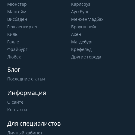
Мюнстер
Карлсруэ
Мангейм
Аугсбург
Висбаден
Мёнхенгладбах
Гельзенкирхен
Брауншвейг
Киль
Ахен
Галле
Магдебург
Фрайбург
Крефельд
Любек
Другие города
Блог
Последние статьи
Информация
О сайте
Контакты
Для специалистов
Личный кабинет