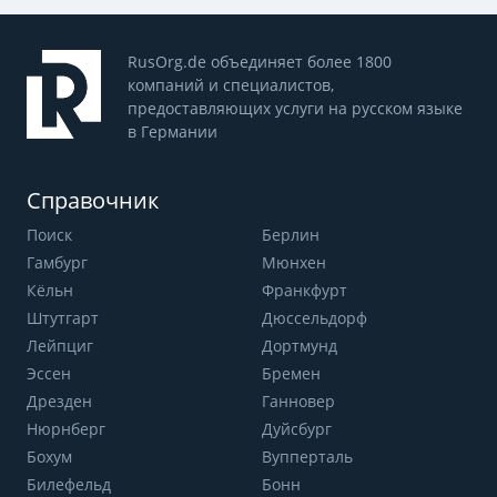
RusOrg.de объединяет более 1800
компаний и специалистов,
предоставляющих услуги на русском языке
в Германии
Справочник
Поиск
Берлин
Гамбург
Мюнхен
Кёльн
Франкфурт
Штутгарт
Дюссельдорф
Лейпциг
Дортмунд
Эссен
Бремен
Дрезден
Ганновер
Нюрнберг
Дуйсбург
Бохум
Вупперталь
Билефельд
Бонн