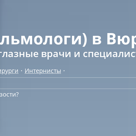
льмологи) в Вю
глазные врачи и специали
ирурги
Интернисты
зости?