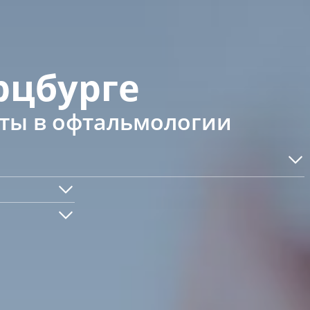
рцбурге
сты в офтальмологии