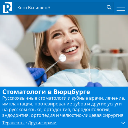
Кого Вы ищете?
Стоматологи в Вюрцбурге
Русскоязычные стоматологи и зубные врачи, лечение,
имплантация, протезирование зубов и другие услуги
на русском языке, ортодонтия, пародонтология,
эндодонтия, ортопедия и челюстно-лицевая хирургия
Терапевты
Другие врачи