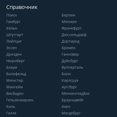
Справочник
Поиск
Берлин
Гамбург
Мюнхен
Кёльн
Франкфурт
Штутгарт
Дюссельдорф
Лейпциг
Дортмунд
Эссен
Бремен
Дрезден
Ганновер
Нюрнберг
Дуйсбург
Бохум
Вупперталь
Билефельд
Бонн
Мюнстер
Карлсруэ
Мангейм
Аугсбург
Висбаден
Мёнхенгладбах
Гельзенкирхен
Брауншвейг
Киль
Ахен
Галле
Магдебург