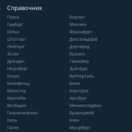
Справочник
Поиск
Берлин
Гамбург
Мюнхен
Кёльн
Франкфурт
Штутгарт
Дюссельдорф
Лейпциг
Дортмунд
Эссен
Бремен
Дрезден
Ганновер
Нюрнберг
Дуйсбург
Бохум
Вупперталь
Билефельд
Бонн
Мюнстер
Карлсруэ
Мангейм
Аугсбург
Висбаден
Мёнхенгладбах
Гельзенкирхен
Брауншвейг
Киль
Ахен
Галле
Магдебург