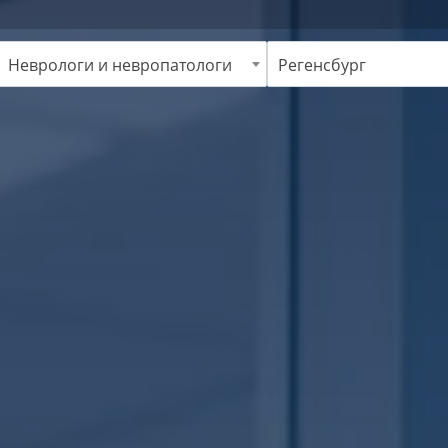
Неврологи и невропатологи
Регенсбург