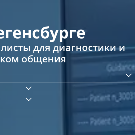
егенсбурге
листы для диагностики и
ыком общения