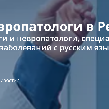
вропатологи в Р
и и невропатологи, специа
 заболеваний с русским яз
лизости?