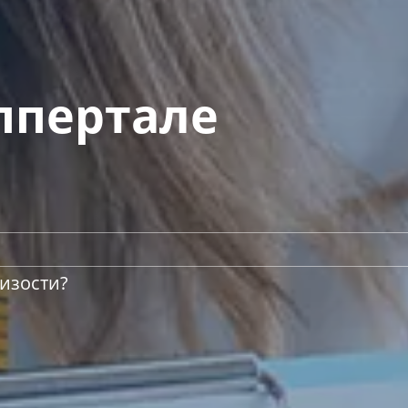
ппертале
изости?