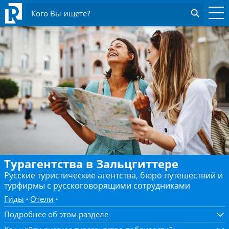
Кого Вы ищете?
Турагентства в Зальцгиттере
Русские туристические агентства, бюро путешествий и
турфирмы с русскоговорящими сотрудниками
Гиды
Отели
Подробнее об этом разделе