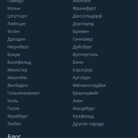
Гамбург
Мюнхен
Кёльн
Франкфурт
Штутгарт
Дюссельдорф
Лейпциг
Дортмунд
Эссен
Бремен
Дрезден
Ганновер
Нюрнберг
Дуйсбург
Бохум
Вупперталь
Билефельд
Бонн
Мюнстер
Карлсруэ
Мангейм
Аугсбург
Висбаден
Мёнхенгладбах
Гельзенкирхен
Брауншвейг
Киль
Ахен
Галле
Магдебург
Фрайбург
Крефельд
Любек
Другие города
Блог