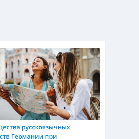
ества русскоязычных
тств Германии при