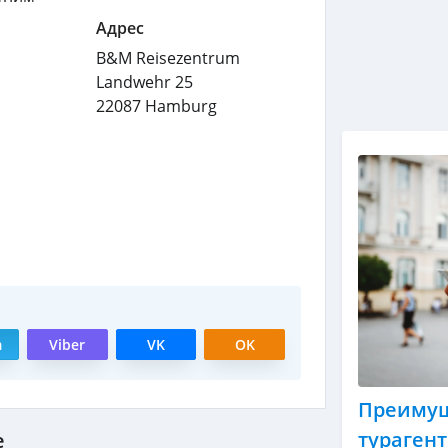
Адрес
B&M Reisezentrum
Landwehr 25
22087
Hamburg
m
Viber
VK
OK
Преимущ
тураген
е