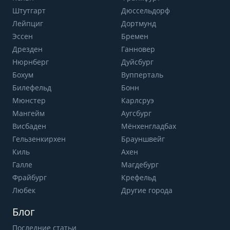
Штутгарт
Дюссельдорф
Лейпциг
Дортмунд
Эссен
Бремен
Дрезден
Ганновер
Нюрнберг
Дуйсбург
Бохум
Вупперталь
Билефельд
Бонн
Мюнстер
Карлсруэ
Мангейм
Аугсбург
Висбаден
Мёнхенгладбах
Гельзенкирхен
Брауншвейг
Киль
Ахен
Галле
Магдебург
Фрайбург
Крефельд
Любек
Другие города
Блог
Последние статьи