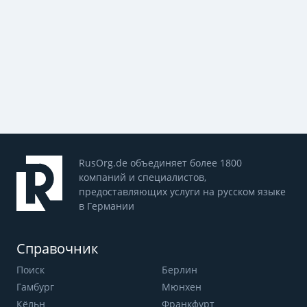
RusOrg.de объединяет более 1800
компаний и специалистов,
предоставляющих услуги на русском языке
в Германии
Справочник
Поиск
Берлин
Гамбург
Мюнхен
Кёльн
Франкфурт