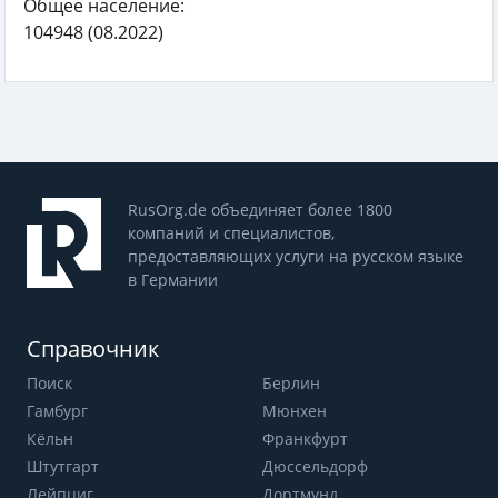
Общее население:
104948
(08.2022)
RusOrg.de объединяет более 1800
компаний и специалистов,
предоставляющих услуги на русском языке
в Германии
Справочник
Поиск
Берлин
Гамбург
Мюнхен
Кёльн
Франкфурт
Штутгарт
Дюссельдорф
Лейпциг
Дортмунд