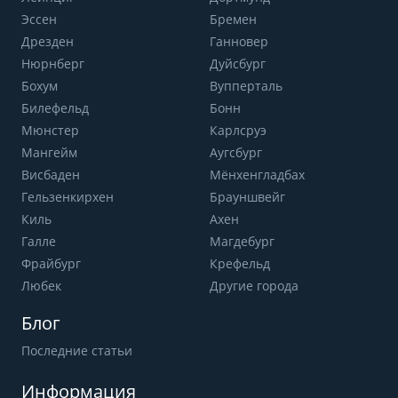
Эссен
Бремен
Дрезден
Ганновер
Нюрнберг
Дуйсбург
Бохум
Вупперталь
Билефельд
Бонн
Мюнстер
Карлсруэ
Мангейм
Аугсбург
Висбаден
Мёнхенгладбах
Гельзенкирхен
Брауншвейг
Киль
Ахен
Галле
Магдебург
Фрайбург
Крефельд
Любек
Другие города
Блог
Последние статьи
Информация