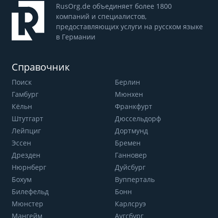
RusOrg.de объединяет более 1800
компаний и специалистов,
предоставляющих услуги на русском языке
в Германии
Справочник
Поиск
Берлин
Гамбург
Мюнхен
Кёльн
Франкфурт
Штутгарт
Дюссельдорф
Лейпциг
Дортмунд
Эссен
Бремен
Дрезден
Ганновер
Нюрнберг
Дуйсбург
Бохум
Вупперталь
Билефельд
Бонн
Мюнстер
Карлсруэ
Мангейм
Аугсбург