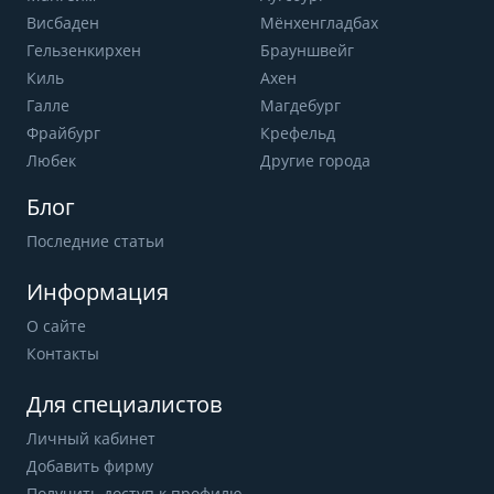
Висбаден
Мёнхенгладбах
Гельзенкирхен
Брауншвейг
Киль
Ахен
Галле
Магдебург
Фрайбург
Крефельд
Любек
Другие города
Блог
Последние статьи
Информация
О сайте
Контакты
Для специалистов
Личный кабинет
Добавить фирму
Получить доступ к профилю