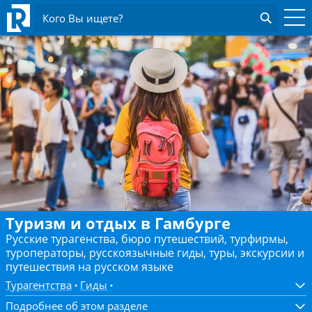
Кого Вы ищете?
Туризм и отдых в Гамбурге
Русские турагенства, бюро путешествий, турфирмы,
туроператоры, русскоязычные гиды, туры, экскурсии и
путешествия на русском языке
Турагентства
Гиды
Подробнее об этом разделе