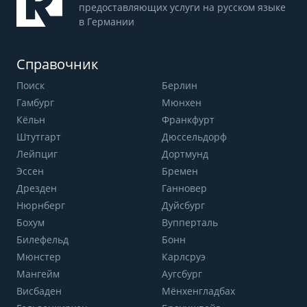
предоставляющих услуги на русском языке
в Германии
Справочник
Поиск
Берлин
Гамбург
Мюнхен
Кёльн
Франкфурт
Штутгарт
Дюссельдорф
Лейпциг
Дортмунд
Эссен
Бремен
Дрезден
Ганновер
Нюрнберг
Дуйсбург
Бохум
Вупперталь
Билефельд
Бонн
Мюнстер
Карлсруэ
Мангейм
Аугсбург
Висбаден
Мёнхенгладбах