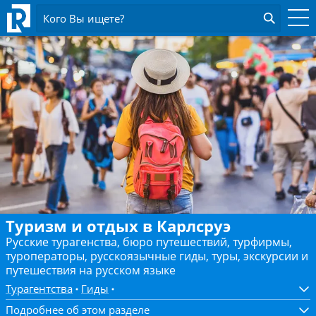
Кого Вы ищете?
Туризм и отдых в Карлсруэ
Русские турагенства, бюро путешествий, турфирмы,
туроператоры, русскоязычные гиды, туры, экскурсии и
путешествия на русском языке
Турагентства
Гиды
Подробнее об этом разделе