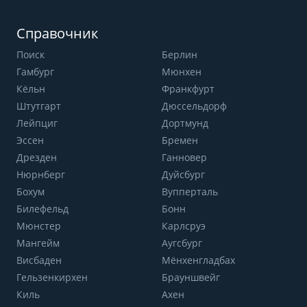
Справочник
Поиск
Берлин
Гамбург
Мюнхен
Кёльн
Франкфурт
Штутгарт
Дюссельдорф
Лейпциг
Дортмунд
Эссен
Бремен
Дрезден
Ганновер
Нюрнберг
Дуйсбург
Бохум
Вупперталь
Билефельд
Бонн
Мюнстер
Карлсруэ
Мангейм
Аугсбург
Висбаден
Мёнхенгладбах
Гельзенкирхен
Брауншвейг
Киль
Ахен