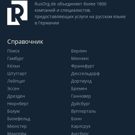
RusOrg.de объединяет более 1800
компаний и специалистов,
предоставляющих услуги на русском языке
в Германии
Справочник
Поиск
Берлин
Гамбург
Мюнхен
Кёльн
Франкфурт
Штутгарт
Дюссельдорф
Лейпциг
Дортмунд
Эссен
Бремен
Дрезден
Ганновер
Нюрнберг
Дуйсбург
Бохум
Вупперталь
Билефельд
Бонн
Мюнстер
Карлсруэ
Мангейм
Аугсбург