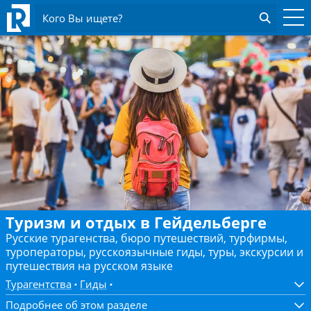
Кого Вы ищете?
Туризм и отдых в Гейдельберге
Русские турагенства, бюро путешествий, турфирмы,
туроператоры, русскоязычные гиды, туры, экскурсии и
путешествия на русском языке
Турагентства
Гиды
Подробнее об этом разделе