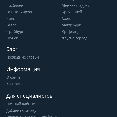
Висбаден
Мёнхенгладбах
Гельзенкирхен
Брауншвейг
Киль
Ахен
Галле
Магдебург
Фрайбург
Крефельд
Любек
Другие города
Блог
Последние статьи
Информация
О сайте
Контакты
Для специалистов
Личный кабинет
Добавить фирму
Получить доступ к профилю