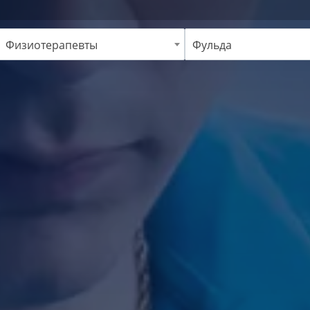
Физиотерапевты
Фульда