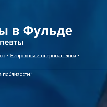
ы в Фульде
апевты
ты
Неврологи и невропатологи
а поблизости?