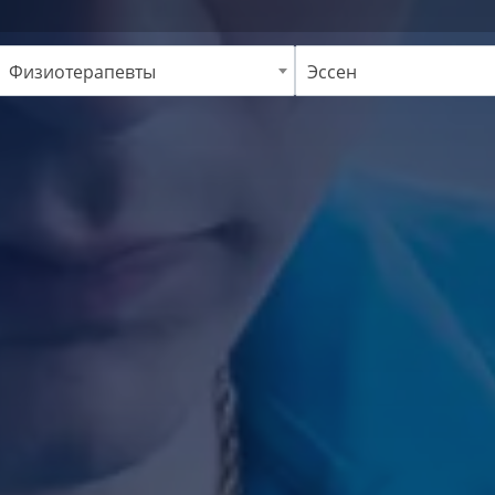
Физиотерапевты
Эссен