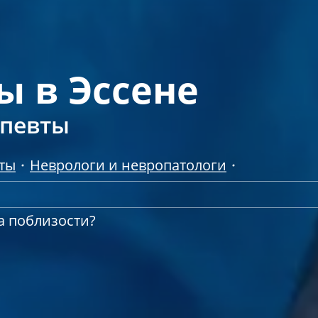
 в Эссене
апевты
ты
Неврологи и невропатологи
а поблизости?