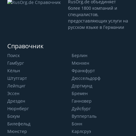
RusOrg.de объединяет
более 1800 компаний и
специалистов,
предоставляющих услуги на
русском языке в Германии
Справочник
Поиск
Берлин
Гамбург
Мюнхен
Кёльн
Франкфурт
Штутгарт
Дюссельдорф
Лейпциг
Дортмунд
Эссен
Бремен
Дрезден
Ганновер
Нюрнберг
Дуйсбург
Бохум
Вупперталь
Билефельд
Бонн
Мюнстер
Карлсруэ