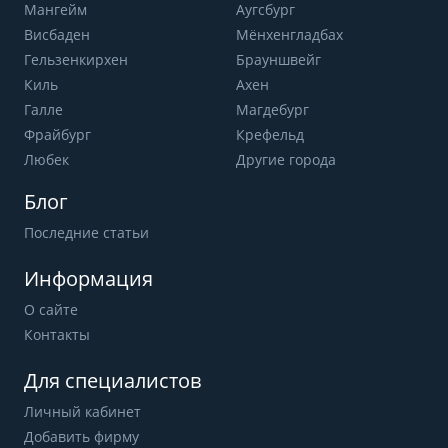
Мангейм
Аугсбург
Висбаден
Мёнхенгладбах
Гельзенкирхен
Брауншвейг
Киль
Ахен
Галле
Магдебург
Фрайбург
Крефельд
Любек
Другие города
Блог
Последние статьи
Информация
О сайте
Контакты
Для специалистов
Личный кабинет
Добавить фирму