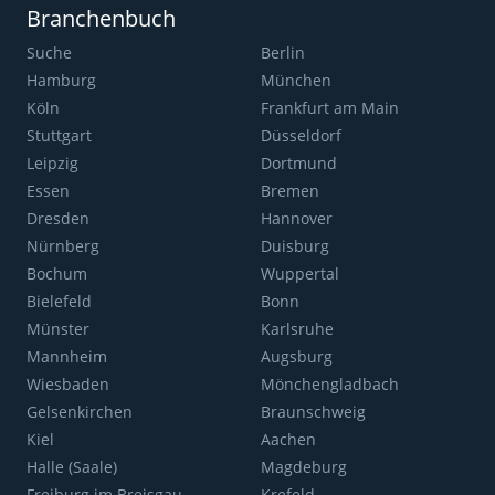
Branchenbuch
Suche
Berlin
Hamburg
München
Köln
Frankfurt am Main
Stuttgart
Düsseldorf
Leipzig
Dortmund
Essen
Bremen
Dresden
Hannover
Nürnberg
Duisburg
Bochum
Wuppertal
Bielefeld
Bonn
Münster
Karlsruhe
Mannheim
Augsburg
Wiesbaden
Mönchengladbach
Gelsenkirchen
Braunschweig
Kiel
Aachen
Halle (Saale)
Magdeburg
Freiburg im Breisgau
Krefeld