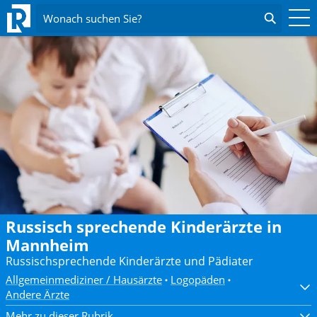
Wonach suchen Sie?
Russisch sprechende Kinderärzte in
Mannheim
Russischsprechende Kinderärzte und Pädiater
Allgemeinmediziner / Hausärzte
Logopäden
Andere Ärzte
Mehr zu dieser Rubrik